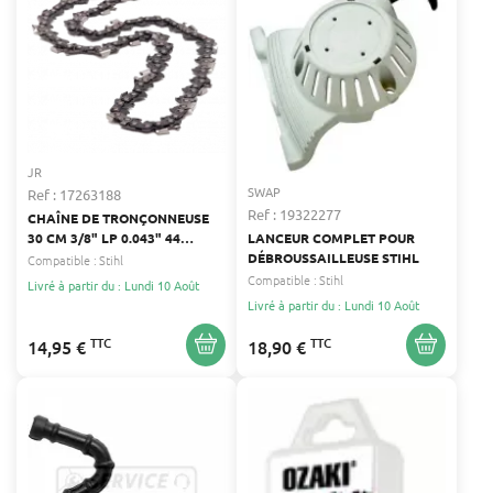
JR
SWAP
Ref : 17263188
Ref : 19322277
CHAÎNE DE TRONÇONNEUSE
30 CM 3/8" LP 0.043" 44
LANCEUR COMPLET POUR
ENTRAÎNEURS -
DÉBROUSSAILLEUSE STIHL
Compatible :
Stihl
COMPATIBILITÉ CASTOR,
Compatible :
Stihl
Livré à partir du : Lundi 10 Août
POWER PRUNER, STIHL
Livré à partir du : Lundi 10 Août
TTC
TTC
14,95 €
18,90 €