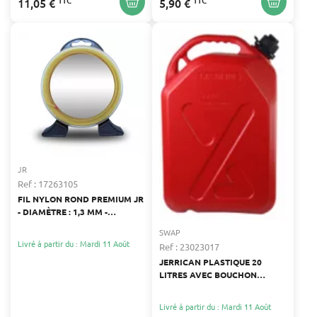
TTC
TTC
11,05 €
5,90 €
JR
Ref : 17263105
FIL NYLON ROND PREMIUM JR
- DIAMÈTRE : 1,3 MM -
LONGUEUR : 215 M
SWAP
Livré à partir du : Mardi 11 Août
Ref : 23023017
JERRICAN PLASTIQUE 20
LITRES AVEC BOUCHON
SÉCURISÉ
Livré à partir du : Mardi 11 Août