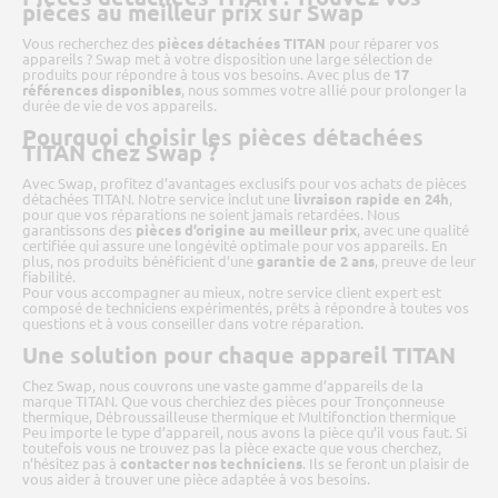
pièces au meilleur prix sur Swap
Vous recherchez des
pièces détachées TITAN
pour réparer vos
appareils ? Swap met à votre disposition une large sélection de
produits pour répondre à tous vos besoins. Avec plus de
17
références disponibles
, nous sommes votre allié pour prolonger la
durée de vie de vos appareils.
Pourquoi choisir les pièces détachées
TITAN chez Swap ?
Avec Swap, profitez d’avantages exclusifs pour vos achats de pièces
détachées TITAN. Notre service inclut une
livraison rapide en 24h
,
pour que vos réparations ne soient jamais retardées. Nous
garantissons des
pièces d’origine au meilleur prix
, avec une qualité
certifiée qui assure une longévité optimale pour vos appareils. En
plus, nos produits bénéficient d’une
garantie de 2 ans
, preuve de leur
fiabilité.
Pour vous accompagner au mieux, notre service client expert est
composé de techniciens expérimentés, prêts à répondre à toutes vos
questions et à vous conseiller dans votre réparation.
Une solution pour chaque appareil TITAN
Chez Swap, nous couvrons une vaste gamme d’appareils de la
marque TITAN. Que vous cherchiez des pièces pour Tronçonneuse
thermique, Débroussailleuse thermique et Multifonction thermique
Peu importe le type d’appareil, nous avons la pièce qu’il vous faut. Si
toutefois vous ne trouvez pas la pièce exacte que vous cherchez,
n’hésitez pas à
contacter nos techniciens
. Ils se feront un plaisir de
vous aider à trouver une pièce adaptée à vos besoins.