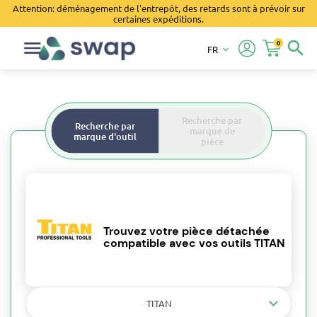
Attention: déménagement de l'entrepôt, des retards sont à prévoir sur
certaines expéditions.
0
search
FR
keyboard_arrow_down
Recherche par
Recherche par
marque de
marque d'outil
pièce
Trouvez votre pièce détachée
compatible avec vos outils TITAN
TITAN