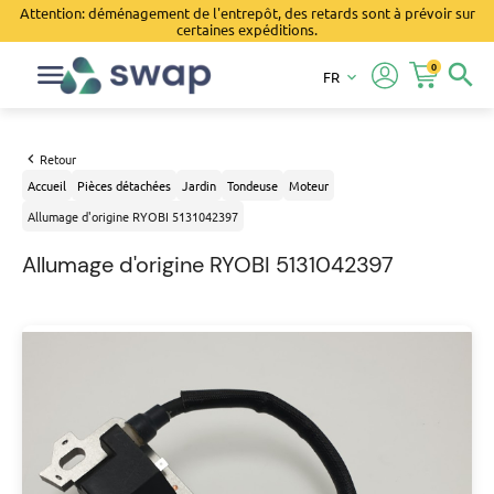
Attention: déménagement de l'entrepôt, des retards sont à prévoir sur
certaines expéditions.
0
search
FR
keyboard_arrow_down
Retour
Accueil
Pièces détachées
Jardin
Tondeuse
Moteur
Allumage d'origine RYOBI 5131042397
Allumage d'origine RYOBI 5131042397