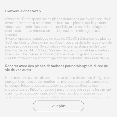
Bienvenue chez Swap !
Swap est LE site spécialisé en pièces détachées par excellence. Nous
avons forcément la pièce motoculture ou la pièce d’outillage dont
vous avez besoin. Quel que soit l’outil de jardin ou de bricolage et
quelle que soit sa marque, un lot de pièces de rechange lui est
destiné.
Swap propose un catalogue de plus de 30000 références de plus de
300 marques professionnelles. Vous trouverez dans le large choix de
pièces proposées par Swap, pièces
Husqvarna
,
Briggs & Stratton
,
Black & Decker
,
MTD
,
Viking
,
Massey-ferguson
,
Stihl
et bien d’autres
marques
! Nos pièces sont compatibles avec un grand nombre
d’outils
motoculture
et
bricolage
afin de prolonger leur durée de vie.
Réparer avec des pièces détachées pour prolonger la durée de
vie de vos outils
Nous mettons à votre disposition des pièces détachées d’origine et
compatibles avec votre matériel de motoculture de plaisance et de
bricolage.
Pièce tondeuse autoportée
,
pièce souffleur
,
pièce
motoculteur
ou
Pièce tondeuse à gazon
, nous possédons forcément
dans notre catalogue la pièce qu’il vous faut. Dans notre eshop
spécialisé en vente de pièces détachées, vous pouvez vous procurer
les pièces neuves adéquates et compatibles à votre outil. Entrez
simplement la marque ou référence de votre matériel agricole, et
Voir plus
laissez notre moteur de recherche faire le reste ! Une fois
sélectionnée, l’achat de la pièce se fait en quelques clics. Le paiement
est sécurisé. Nous expédions en 24/48h à domicile ou point relais.