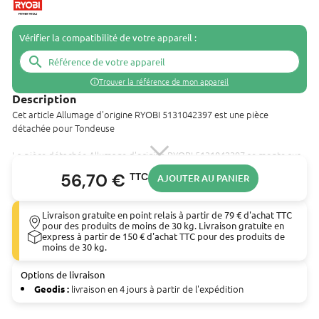
Vérifier la compatibilité de votre appareil :
search
Trouver la référence de mon appareil
Description
Cet article Allumage d'origine RYOBI 5131042397 est une pièce
détachée pour Tondeuse
La pièce détachée Allumage d'origine RYOBI 5131042397 se monte sur
les outils suivants :
56,70 €
TTC
AJOUTER AU PANIER
Tondeuse thermique RYOBI (RLM46175Y)
Livraison gratuite en point relais à partir de 79 € d'achat TTC
pour des produits de moins de 30 kg. Livraison gratuite en
express à partir de 150 € d'achat TTC pour des produits de
moins de 30 kg.
Options de livraison
livraison en 4 jours à partir de l'expédition
Geodis :