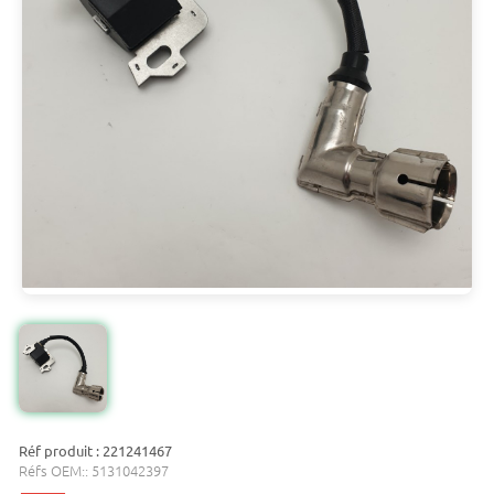
Réf produit : 221241467
Réfs OEM::
5131042397