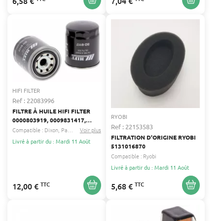
6,58 €
7,04 €
HIFI FILTER
Ref : 22083996
FILTRE À HUILE HIFI FILTER
RYOBI
0000803919, 0009831417,
Ref : 22153583
0185-5835
Compatible :
Dixon
Partner
...
Voir plus
FILTRATION D'ORIGINE RYOBI
Livré à partir du : Mardi 11 Août
5131016870
Compatible :
Ryobi
Livré à partir du : Mardi 11 Août
TTC
TTC
12,00 €
5,68 €