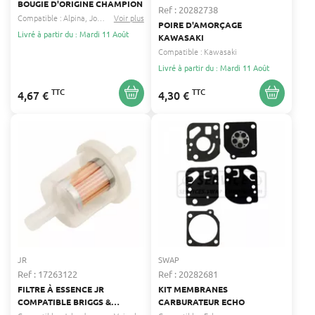
BOUGIE D'ORIGINE CHAMPION
Ref : 20282738
Compatible :
Alpina
John deere
Voir plus
...
POIRE D'AMORÇAGE
Livré à partir du : Mardi 11 Août
KAWASAKI
Compatible :
Kawasaki
Livré à partir du : Mardi 11 Août
TTC
TTC
4,67 €
4,30 €
JR
SWAP
Ref : 17263122
Ref : 20282681
FILTRE À ESSENCE JR
KIT MEMBRANES
COMPATIBLE BRIGGS &
CARBURATEUR ECHO
STRATTON - LONGUEUR 70 MM