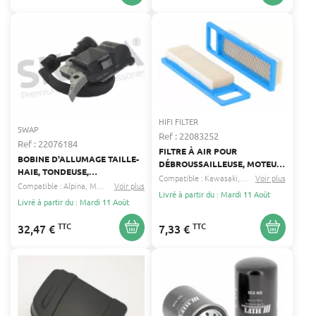
HIFI FILTER
SWAP
Ref : 22083252
Ref : 22076184
FILTRE À AIR POUR
BOBINE D'ALLUMAGE TAILLE-
DÉBROUSSAILLEUSE, MOTEUR,
HAIE, TONDEUSE,
TONDEUSE ISEKI, KAWASAKI,
Compatible :
Kawasaki
Iseki
Voir plus
...
TRONÇONNEUSE ALPINA
Compatible :
Alpina
Mac allister
Voir plus
...
OREC HIFI FILTER 11013-2151
Livré à partir du : Mardi 11 Août
Livré à partir du : Mardi 11 Août
TTC
TTC
32,47 €
7,33 €