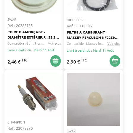
SWAP
HIFI FILTER
Ref : 20282735
Ref : CTFC0017
POIRE D'AMORÇAGE -
FILTRE A CARBURANT
DIAMÈTRE EXTÉRIEUR : 22,2
MASSEY FERGUSON NF2259
MM - COMPATIBLE ZAMA
SF9968 (DOUBLON CTFC0001)
Compatible :
Stihl
Husqvarna
Voir plus
...
Compatible :
Massey ferguson
Voir plus
Toro
...
Livré à partir du : Mardi 11 Août
Livré à partir du : Mardi 11 Août
TTC
TTC
2,46 €
2,90 €
CHAMPION
Ref : 22075270
SWAP