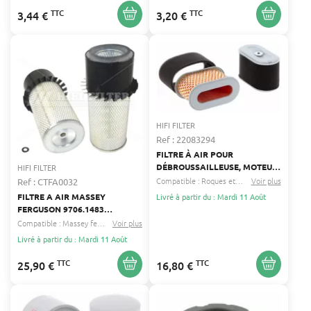
TTC
TTC
3,44 €
3,20 €
HIFI FILTER
Ref : 22083294
FILTRE À AIR POUR
DÉBROUSSAILLEUSE, MOTEUR,
HIFI FILTER
TONDEUSE GABY, HERKULES,
Compatible :
Roques et lecoeur
Voir plus
Verts loisirs
.
Ref : CTFA0032
HONDA HIFI FILTER 101-258
FILTRE A AIR MASSEY
Livré à partir du : Mardi 11 Août
FERGUSON 9706.1483
PA1907FN
Compatible :
Massey ferguson
Voir plus
Grillo
...
Livré à partir du : Mardi 11 Août
TTC
TTC
25,90 €
16,80 €