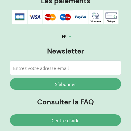
Les paiements
FR
keyboard_arrow_down
Newsletter
S'abonner
Consulter la FAQ
Centre d’aide