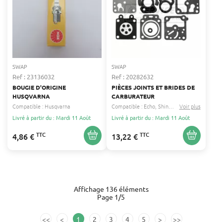
SWAP
SWAP
Ref : 23136032
Ref : 20282632
BOUGIE D'ORIGINE
PIÈCES JOINTS ET BRIDES DE
HUSQVARNA
CARBURATEUR
Compatible :
Husqvarna
Compatible :
Echo
Shindaiwa
Voir plus
...
Livré à partir du : Mardi 11 Août
Livré à partir du : Mardi 11 Août
TTC
TTC
4,86 €
13,22 €
Affichage 136 éléments
Page 1/5
<<
<
1
2
3
4
5
>
>>