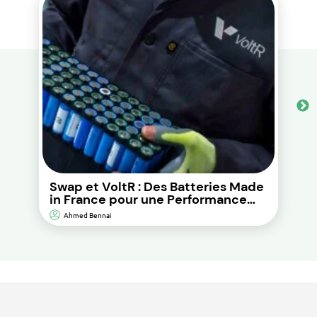
Swap et VoltR : Des Batteries Made
in France pour une Performance
Durable et d’Impact
Ahmed Bennai
Environnemental Réduit.