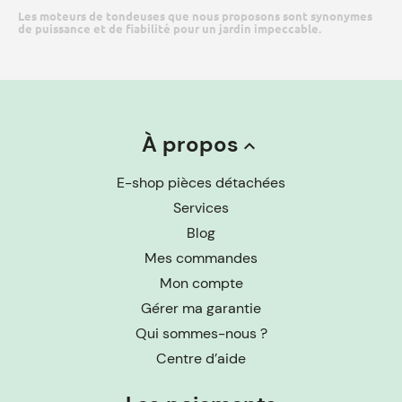
Les moteurs de tondeuses que nous proposons sont synonymes
de puissance et de fiabilité pour un jardin impeccable.
À propos
keyboard_arrow_up
E-shop pièces détachées
Services
Blog
Mes commandes
Mon compte
Gérer ma garantie
Qui sommes-nous ?
Centre d’aide