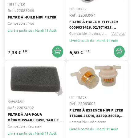
HIFI FILTER
HIFI FILTER
Ref : 22083966
Ref : 22083994
FILTRE À HUILE HIFI FILTER
FILTRE À HUILE HIFI FILTER
Compatible :
Mtd
0009831426, 02/971635,
Livré à partir du : Mardi 11 Août
0210117307
Compatible :
Kubota
John deere
Voir plus
...
Livré à partir du : Mardi 11 Août
TTC
TTC
7,33 €
6,50 €
HIFI FILTER
KAWASAKI
Ref : 22083002
Ref : 22074032
FILTRE À ESSENCE HIFI FILTER
FILTRE À AIR POUR
118200-55510, 23300-24030,
DÉBROUSSAILLEUSE, TAILLE-
23300-36020
Compatible :
John deere
HAIE, TONDEUSE,
Compatible :
Kawasaki
Livré à partir du : Mardi 11 Août
TRONÇONNEUSE KAWASAKI
Livré à partir du : Mardi 11 Août
KAWASAKI