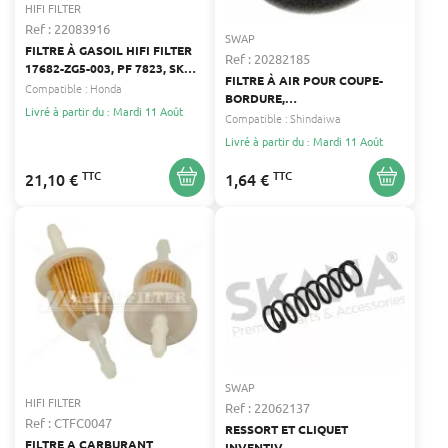
HIFI FILTER
Ref : 22083916
SWAP
FILTRE À GASOIL HIFI FILTER
Ref : 20282185
17682-ZG5-003, PF 7823, SK
FILTRE À AIR POUR COUPE-
3613
Compatible :
Honda
BORDURE,
Livré à partir du : Mardi 11 Août
DÉBROUSSAILLEUSE,
Compatible :
Shindaiwa
SOUFFLEUR, TONDEUSE
Livré à partir du : Mardi 11 Août
SHINDAIWA SHINDAIWA
TTC
TTC
21,10 €
1,64 €
SWAP
HIFI FILTER
Ref : 22062137
Ref : CTFC0047
RESSORT ET CLIQUET
FILTRE A CARBURANT
INVENTIV