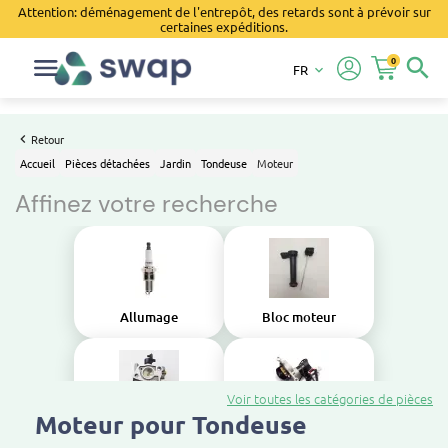
Attention: déménagement de l'entrepôt, des retards sont à prévoir sur
certaines expéditions.
0
search
FR
keyboard_arrow_down
Retour
Accueil
Pièces détachées
Jardin
Tondeuse
Moteur
Affinez votre recherche
Allumage
Bloc moteur
Voir toutes les catégories de pièces
Moteur pour Tondeuse
Carburateur
Démarreur