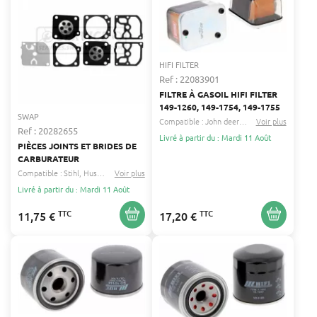
HIFI FILTER
Ref : 22083901
FILTRE À GASOIL HIFI FILTER
149-1260, 149-1754, 149-1755
SWAP
Compatible :
John deere
Goldoni
Voir plus
...
Ref : 20282655
Livré à partir du : Mardi 11 Août
PIÈCES JOINTS ET BRIDES DE
CARBURATEUR
Compatible :
Stihl
Husqvarna
Voir plus
...
Livré à partir du : Mardi 11 Août
TTC
TTC
11,75 €
17,20 €