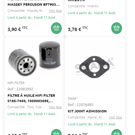
MASSEY FERGUSON BF7903
Compatible :
Inventiv
BF833
Compatible :
Massey ferguson
Voir plus
John deere
...
Livré à partir du : Mardi 11 Août
Livré à partir du : Mardi 11 Août
TTC
TTC
3,90 €
3,78 €
HIFI FILTER
Ref : 22083992
FILTRE À HUILE HIFI FILTER
SWAP
0185-7444, 1000003695,
Ref : 22076485
1000272185
Compatible :
Toro
Kubota
...
Voir plus
KIT JOINT ADMISSION
Livré à partir du : Mardi 11 Août
Compatible :
Alpina
Alko
...
Voir plus
Livré à partir du : Mardi 11 Août
TTC
TTC