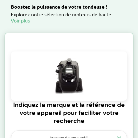
Boostez la puissance de votre tondeuse !
Explorez notre sélection de moteurs de haute
qualité pour une performance optimale.
Fiabilité et durabilité assurées !
Echappement
Ecrou de reglage regime moteur
Nos moteurs sont
conçus pour offrir une puissance constante et une
longue durée de vie, même dans des conditions de
tonte exigeantes.
Filtration
Filtre à air
Lanceur complet
Moteur complet
Indiquez la marque et la référence de
votre appareil pour faciliter votre
recherche
Ventilateur
Visserie (kit)
Marque de mon outil