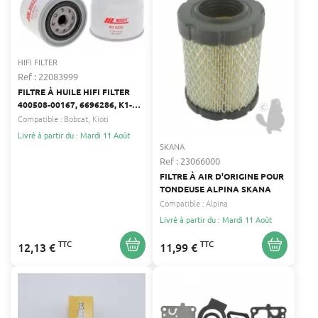
HIFI FILTER
Ref : 22083999
FILTRE À HUILE HIFI FILTER
400508-00167, 6696286, K1-
EA14-0019A
Compatible :
Bobcat
Kioti
Livré à partir du : Mardi 11 Août
SKANA
Ref : 23066000
FILTRE À AIR D'ORIGINE POUR
TONDEUSE ALPINA SKANA
Compatible :
Alpina
Livré à partir du : Mardi 11 Août
TTC
TTC
12,13 €
11,99 €