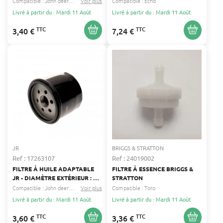
Compatible :
John deere
Kawasaki
Voir plus
...
Compatible :
Echo
Livré à partir du : Mardi 11 Août
Livré à partir du : Mardi 11 Août
TTC
TTC
3,40 €
7,24 €
JR
BRIGGS & STRATTON
Ref : 17263107
Ref : 24019002
FILTRE À HUILE ADAPTABLE
FILTRE À ESSENCE BRIGGS &
JR - DIAMÈTRE EXTÉRIEUR : 76
STRATTON
MM - DIAMÈTRE INTÉRIEUR :
Compatible :
John deere
Husqvarna
Voir plus
...
Compatible :
Toro
18 MM - HAUTEUR : 58 MM -
Livré à partir du : Mardi 11 Août
Livré à partir du : Mardi 11 Août
REMPLACE ORIGINE : B&S
492932
TTC
TTC
3,60 €
3,36 €