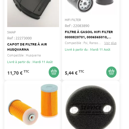
HIFI FILTER
Ref : 22083890
FILTRE À GASOIL HIFI FILTER
SWAP
0000820701, 0006565010,
Ref : 22273000
000922783
Compatible :
Fsi
Ransomes
...
Voir plus
CAPOT DE FILTRE À AIR
HUSQVARNA
Livré à partir du : Mardi 11 Août
Compatible :
Husqvarna
Livré à partir du : Mardi 11 Août
TTC
TTC
11,70 €
5,44 €