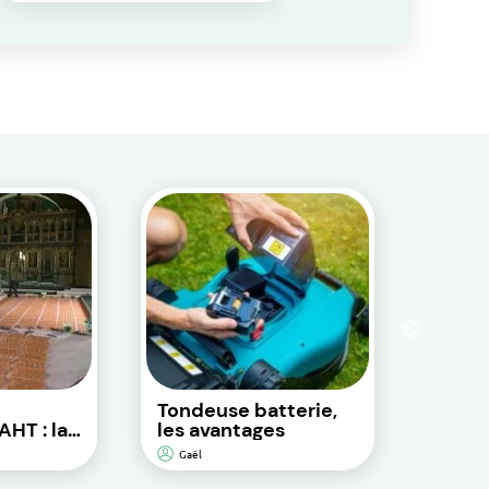
Tondeuse batterie,
Les b
AHT : la
les avantages
d’all
motoc
Gaël
Gaël
 sol