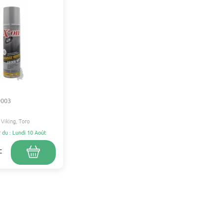
9003
Viking
Toro
r du : Lundi 10 Août
C