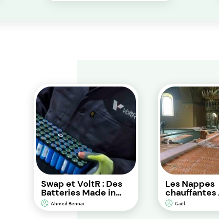
Swap et VoltR : Des
Les Nappes
Batteries Made in
chauffantes 
France pour une
solution de
Ahmed Bennai
Gaël
Performance
chauffage au