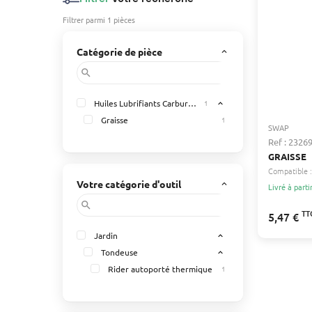
Filtrer parmi 1 pièces
Catégorie de pièce
keyboard_arrow_up
search
Huiles Lubrifiants Carburant & Entretien (produits)
1
expand_less
Graisse
1
SWAP
Ref : 2326
GRAISSE
Compatible :
Votre catégorie d'outil
keyboard_arrow_up
Livré à parti
search
TT
5,47 €
Jardin
expand_less
Tondeuse
expand_less
Rider autoporté thermique
1