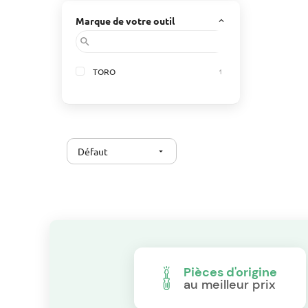
Marque de votre outil
keyboard_arrow_up
search
TORO
1
Défaut
arrow_drop_down
Pièces d'origine
au meilleur prix