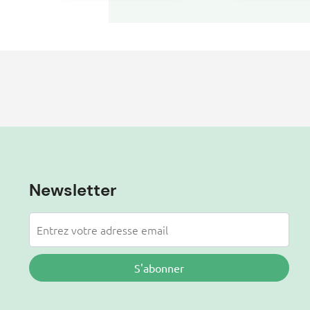
Durable et d’Impact
pour une eff
Environnemental
énergétique
Réduit.
Newsletter
S'abonner