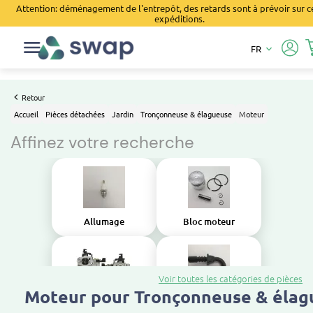
Attention: déménagement de l'entrepôt, des retards sont à prévoir sur c
expéditions.
FR
keyboard_arrow_down
Retour
Accueil
Pièces détachées
Jardin
Tronçonneuse & élagueuse
Moteur
Affinez votre recherche
Allumage
Bloc moteur
Voir toutes les catégories de pièces
Moteur pour Tronçonneuse & élag
Carburateur
Conduite admission d'air