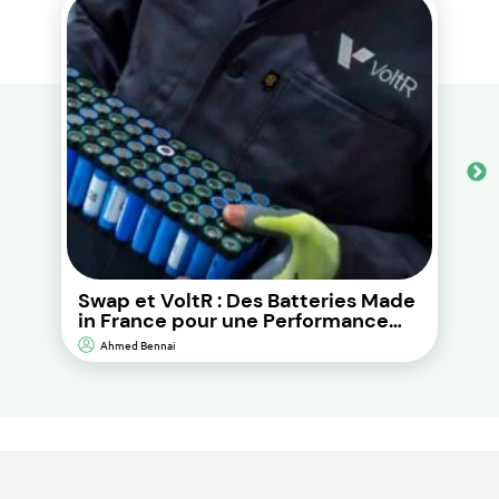
Swap et VoltR : Des Batteries Made
in France pour une Performance
Durable et d’Impact
Ahmed Bennai
Environnemental Réduit.