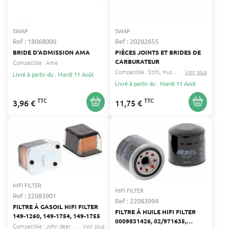
SWAP
SWAP
Ref : 18068000
Ref : 20282655
BRIDE D'ADMISSION AMA
PIÈCES JOINTS ET BRIDES DE
CARBURATEUR
Compatible :
Ama
Compatible :
Stihl
Husqvarna
Voir plus
...
Livré à partir du : Mardi 11 Août
Livré à partir du : Mardi 11 Août
TTC
TTC
3,96 €
11,75 €
HIFI FILTER
HIFI FILTER
Ref : 22083901
Ref : 22083994
FILTRE À GASOIL HIFI FILTER
FILTRE À HUILE HIFI FILTER
149-1260, 149-1754, 149-1755
0009831426, 02/971635,
Compatible :
John deere
Goldoni
Voir plus
...