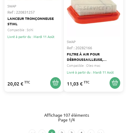
SWAP
Ref : 220831257
LANCEUR TRONÇONNEUSE
STIHL
Compatible :
Stihl
Livré à partir du : Mardi 11 Août
SWAP
Ref : 20282166
FILTRE À AIR POUR
DÉBROUSSAILLEUSE,
ELAGUEUSE SUR PERCHE,
Compatible :
Oleo mac
TAILLE-HAIE OLEO MAC OLEO
Livré à partir du : Mardi 11 Août
MAC
TTC
TTC
20,02 €
11,03 €
Affichage 107 éléments
Page 1/4
<<
<
1
2
3
4
>
>>