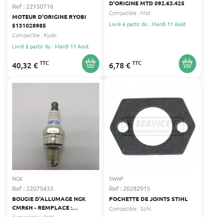
D'ORIGINE MTD 092.63.425
Ref : 22150716
Compatible :
Mtd
MOTEUR D'ORIGINE RYOBI
Livré à partir du : Mardi 11 Août
5131028985
Compatible :
Ryobi
Livré à partir du : Mardi 11 Août
TTC
TTC
40,32 €
6,78 €
NGK
SWAP
Ref : 22075433
Ref : 20282915
BOUGIE D'ALLUMAGE NGK
POCHETTE DE JOINTS STIHL
CMR6H - REMPLACE :
Compatible :
Stihl
CHAMPION RZ7C, CHRZ7C -