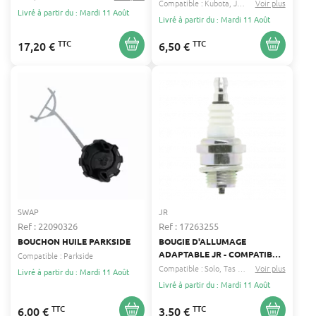
0210117307
Compatible :
Kubota
John deere
Voir plus
...
Livré à partir du : Mardi 11 Août
Livré à partir du : Mardi 11 Août
TTC
TTC
17,20 €
6,50 €
SWAP
JR
Ref : 22090326
Ref : 17263255
BOUCHON HUILE PARKSIDE
BOUGIE D'ALLUMAGE
ADAPTABLE JR - COMPATIBLE
Compatible :
Parkside
CHAMPION RCJ8, NGK BMR6A,
Compatible :
Solo
Tas tanaka
Voir plus
...
Livré à partir du : Mardi 11 Août
BOSCH WSR8E, TORCH L6RC
Livré à partir du : Mardi 11 Août
TTC
TTC
6,00 €
3,50 €