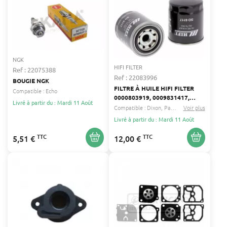
NGK
HIFI FILTER
Ref : 22075388
Ref : 22083996
BOUGIE NGK
FILTRE À HUILE HIFI FILTER
Compatible :
Echo
0000803919, 0009831417,
Livré à partir du : Mardi 11 Août
0185-5835
Compatible :
Dixon
Partner
...
Voir plus
Livré à partir du : Mardi 11 Août
TTC
TTC
5,51 €
12,00 €