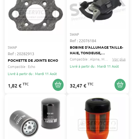
SWAP
Ref : 22076184
BOBINE D'ALLUMAGE TAILLE-
SWAP
HAIE, TONDEUSE,
Ref : 20282913
TRONÇONNEUSE ALPINA
Compatible :
Alpina
Mac allister
Voir plus
...
POCHETTE DE JOINTS ECHO
Livré à partir du : Mardi 11 Août
Compatible :
Echo
Livré à partir du : Mardi 11 Août
TTC
TTC
1,82 €
32,47 €