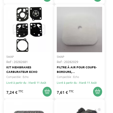
SWAP
SWAP
Ref : 20282681
Ref : 20282029
KIT MEMBRANES
FILTRE À AIR POUR COUPE-
CARBURATEUR ECHO
BORDURE,
DÉBROUSSAILLEUSE,
Compatible :
Echo
Compatible :
Echo
ELAGUEUSE SUR PERCHE,
Livré à partir du : Mardi 11 Août
Livré à partir du : Mardi 11 Août
POMPE À EAU, SOUFFLEUR,
TAILLE-HAIE, TRONÇONNEUSE
TTC
TTC
7,24 €
7,61 €
ECHO ECHO