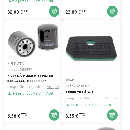
Livré à partir du : Mardi 11 Août
TTC
TTC
32,08 €
23,89 €
HIFI FILTER
Ref : 22083992
FILTRE À HUILE HIFI FILTER
SWAP
0185-7444, 1000003695,
Ref : 20282011
1000272185
Compatible :
Toro
Kubota
...
Voir plus
PRÉFILTRE À AIR
Livré à partir du : Mardi 11 Août
Compatible :
Wacker
Makita
Voir plus
...
Livré à partir du : Mardi 11 Août
TTC
TTC
6,58 €
8,35 €