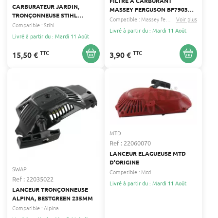
FILTRE A CARBURANT
CARBURATEUR JARDIN,
MASSEY FERGUSON BF7903
TRONÇONNEUSE STIHL
BF833
Compatible :
Massey ferguson
Voir plus
John deere
...
ENTRAXE 31MM DIAMÈTRE
Compatible :
Stihl
Livré à partir du : Mardi 11 Août
INTÉRIEUR 16MM 1130 120
Livré à partir du : Mardi 11 Août
0603
TTC
TTC
15,50 €
3,90 €
MTD
Ref : 22060070
LANCEUR ELAGUEUSE MTD
D'ORIGINE
SWAP
Compatible :
Mtd
Ref : 22035022
Livré à partir du : Mardi 11 Août
LANCEUR TRONÇONNEUSE
ALPINA, BESTGREEN 235MM
Compatible :
Alpina