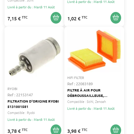
Compatible :
Stihl
Livré à partir du : Mardi 11 Août
TASHIMA 2209879
Livré à partir du : Mardi 11 Août
TTC
TTC
7,15 €
1,02 €
HIFI FILTER
Ref : 22083189
RYOBI
FILTRE À AIR POUR
Ref : 22153147
DÉBROUSSAILLEUSE,
ELAGUEUSE, MOTEUR,
FILTRATION D'ORIGINE RYOBI
Compatible :
Stihl
Zenoah
MULTIFONCTION, TARIÈRE,
5131001581
Livré à partir du : Mardi 11 Août
TRONÇONNEUSE STIHL,
Compatible :
Ryobi
ZENOAH HIFI FILTER 1827413
Livré à partir du : Mardi 11 Août
TTC
TTC
3,78 €
3,98 €