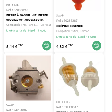
HIFI FILTER
Ref : 22083890
FILTRE À GASOIL HIFI FILTER
SWAP
0000820701, 0006565010,
Ref : 20282287
000922783
Compatible :
Fsi
Ransomes
...
Voir plus
CRÉPINE ESSENCE
Livré à partir du : Mardi 11 Août
Compatible :
Stihl
Dolmar
Livré à partir du : Mardi 11 Août
TTC
TTC
5,44 €
4,32 €
HIFI FILTER
SWAP
Ref : CTFC0047
Ref : 24234007