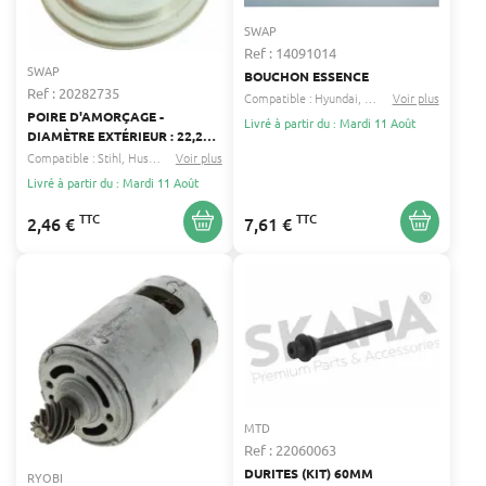
SWAP
Ref : 14091014
SWAP
BOUCHON ESSENCE
Ref : 20282735
Compatible :
Hyundai
Sanli
...
Voir plus
POIRE D'AMORÇAGE -
Livré à partir du : Mardi 11 Août
DIAMÈTRE EXTÉRIEUR : 22,2
MM - COMPATIBLE ZAMA
Compatible :
Stihl
Husqvarna
Voir plus
...
Livré à partir du : Mardi 11 Août
TTC
TTC
2,46 €
7,61 €
MTD
Ref : 22060063
DURITES (KIT) 60MM
RYOBI