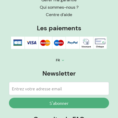
Qui sommes-nous ?
Centre d’aide
Les paiements
FR
keyboard_arrow_down
Newsletter
S'abonner