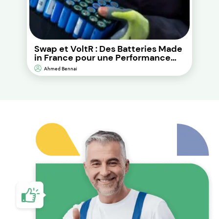
Swap et VoltR : Des Batteries Made
in France pour une Performance
Durable et d’Impact
Ahmed Bennai
Environnemental Réduit.