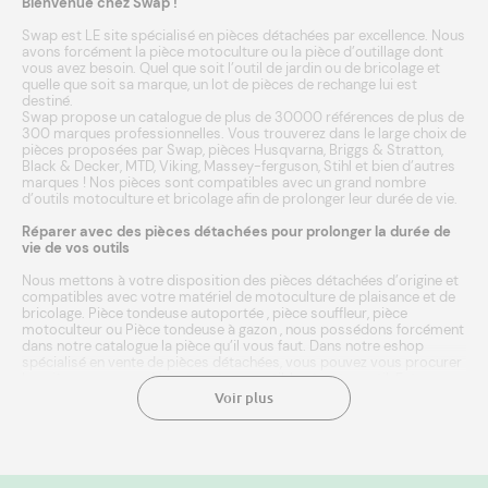
Bienvenue chez Swap !
Swap est LE site spécialisé en pièces détachées par excellence. Nous
avons forcément la pièce motoculture ou la pièce d’outillage dont
vous avez besoin. Quel que soit l’outil de jardin ou de bricolage et
quelle que soit sa marque, un lot de pièces de rechange lui est
destiné.
Swap propose un catalogue de plus de 30000 références de plus de
300 marques professionnelles. Vous trouverez dans le large choix de
pièces proposées par Swap, pièces
Husqvarna
,
Briggs & Stratton
,
Black & Decker
,
MTD
,
Viking
,
Massey-ferguson
,
Stihl
et bien d’autres
marques
! Nos pièces sont compatibles avec un grand nombre
d’outils
motoculture
et
bricolage
afin de prolonger leur durée de vie.
Réparer avec des pièces détachées pour prolonger la durée de
vie de vos outils
Nous mettons à votre disposition des pièces détachées d’origine et
compatibles avec votre matériel de motoculture de plaisance et de
bricolage.
Pièce tondeuse autoportée
,
pièce souffleur
,
pièce
motoculteur
ou
Pièce tondeuse à gazon
, nous possédons forcément
dans notre catalogue la pièce qu’il vous faut. Dans notre eshop
spécialisé en vente de pièces détachées, vous pouvez vous procurer
les pièces neuves adéquates et compatibles à votre outil. Entrez
simplement la marque ou référence de votre matériel agricole, et
Voir plus
laissez notre moteur de recherche faire le reste ! Une fois
sélectionnée, l’achat de la pièce se fait en quelques clics. Le paiement
est sécurisé. Nous expédions en 24/48h à domicile ou point relais.
Une livraison rapide aux meilleurs prix. Chez Swap, vous avez même
le droit de vous tromper. Vous avez sélectionné une pièce pour