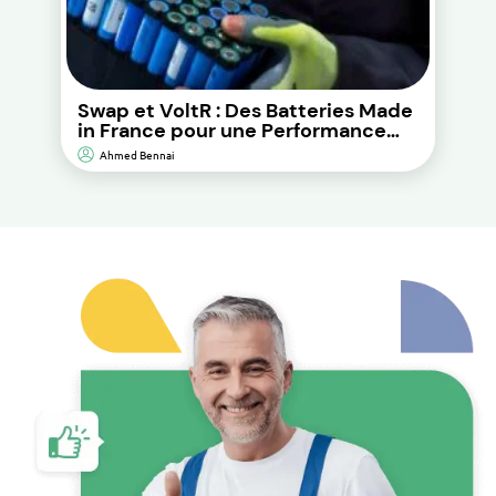
Swap et VoltR : Des Batteries Made
in France pour une Performance
Durable et d’Impact
Ahmed Bennai
Environnemental Réduit.