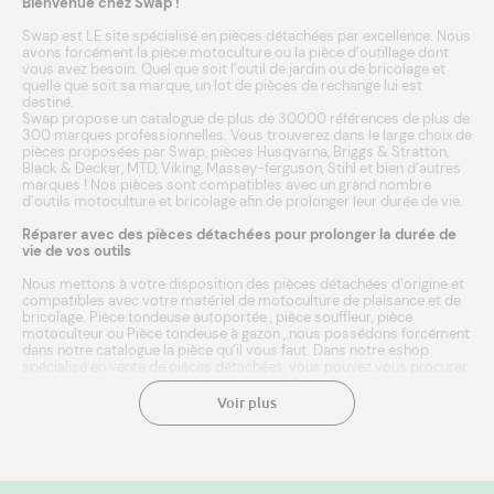
Bienvenue chez Swap !
Swap est LE site spécialisé en pièces détachées par excellence. Nous
avons forcément la pièce motoculture ou la pièce d’outillage dont
vous avez besoin. Quel que soit l’outil de jardin ou de bricolage et
quelle que soit sa marque, un lot de pièces de rechange lui est
destiné.
Swap propose un catalogue de plus de 30000 références de plus de
300 marques professionnelles. Vous trouverez dans le large choix de
pièces proposées par Swap, pièces
Husqvarna
,
Briggs & Stratton
,
Black & Decker
,
MTD
,
Viking
,
Massey-ferguson
,
Stihl
et bien d’autres
marques
! Nos pièces sont compatibles avec un grand nombre
d’outils
motoculture
et
bricolage
afin de prolonger leur durée de vie.
Réparer avec des pièces détachées pour prolonger la durée de
vie de vos outils
Nous mettons à votre disposition des pièces détachées d’origine et
compatibles avec votre matériel de motoculture de plaisance et de
bricolage.
Pièce tondeuse autoportée
,
pièce souffleur
,
pièce
motoculteur
ou
Pièce tondeuse à gazon
, nous possédons forcément
dans notre catalogue la pièce qu’il vous faut. Dans notre eshop
spécialisé en vente de pièces détachées, vous pouvez vous procurer
les pièces neuves adéquates et compatibles à votre outil. Entrez
simplement la marque ou référence de votre matériel agricole, et
Voir plus
laissez notre moteur de recherche faire le reste ! Une fois
sélectionnée, l’achat de la pièce se fait en quelques clics. Le paiement
est sécurisé. Nous expédions en 24/48h à domicile ou point relais.
Une livraison rapide aux meilleurs prix. Chez Swap, vous avez même
le droit de vous tromper. Vous avez sélectionné une pièce pour