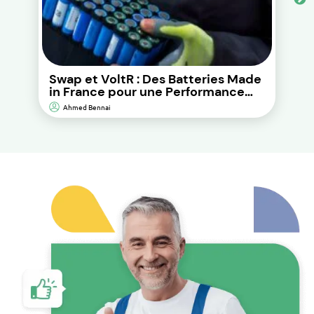
Swap et VoltR : Des Batteries Made
in France pour une Performance
Durable et d’Impact
Ahmed Bennai
Environnemental Réduit.