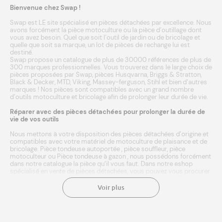
Bienvenue chez Swap !
Swap est LE site spécialisé en pièces détachées par excellence. Nous
avons forcément la pièce motoculture ou la pièce d’outillage dont
vous avez besoin. Quel que soit l’outil de jardin ou de bricolage et
quelle que soit sa marque, un lot de pièces de rechange lui est
destiné.
Swap propose un catalogue de plus de 30000 références de plus de
300 marques professionnelles. Vous trouverez dans le large choix de
pièces proposées par Swap, pièces
Husqvarna
,
Briggs & Stratton
,
Black & Decker
,
MTD
,
Viking
,
Massey-ferguson
,
Stihl
et bien d’autres
marques
! Nos pièces sont compatibles avec un grand nombre
d’outils
motoculture
et
bricolage
afin de prolonger leur durée de vie.
Réparer avec des pièces détachées pour prolonger la durée de
vie de vos outils
Nous mettons à votre disposition des pièces détachées d’origine et
compatibles avec votre matériel de motoculture de plaisance et de
bricolage.
Pièce tondeuse autoportée
,
pièce souffleur
,
pièce
motoculteur
ou
Pièce tondeuse à gazon
, nous possédons forcément
dans notre catalogue la pièce qu’il vous faut. Dans notre eshop
spécialisé en vente de pièces détachées, vous pouvez vous procurer
les pièces neuves adéquates et compatibles à votre outil. Entrez
simplement la marque ou référence de votre matériel agricole, et
Voir plus
laissez notre moteur de recherche faire le reste ! Une fois
sélectionnée, l’achat de la pièce se fait en quelques clics. Le paiement
est sécurisé. Nous expédions en 24/48h à domicile ou point relais.
Une livraison rapide aux meilleurs prix. Chez Swap, vous avez même