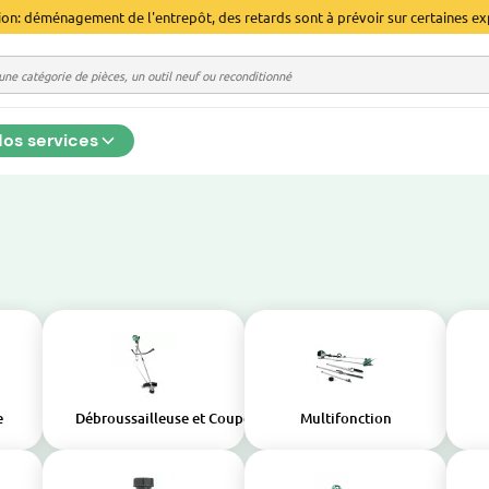
ion: déménagement de l'entrepôt, des retards sont à prévoir sur certaines ex
os services
e
Débroussailleuse et Coupe-bordure
Multifonction