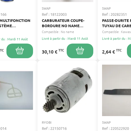
SWAP
SWAP
5166
Ref : 18122003
Ref : 20282351
 MULTIFONCTION
CARBURATEUR COUPE-
PASSE-DURITE
YSTÈME
BORDURE NO NAME
TUYAU DE CAR
ONNEL 500 ML
ENTRAXE 31MM DIAMÈTRE
ADAPTABLE
Compatible :
No name
Compatible :
Kawas
INTÉRIEUR 9MM
Livré à partir du : Mardi 11 Août
Livré à partir du : 
r du : Mardi 11 Août
TTC
TTC
TTC
30,10 €
2,64 €
RYOBI
SWAP
1014
Ref : 22150716
Ref : 220522920