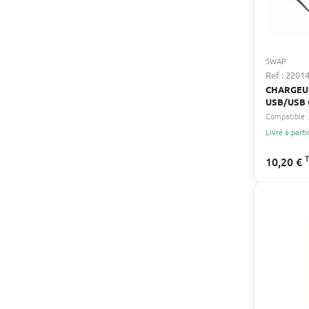
SWAP
Ref : 2201
CHARGEUR
USB/USB 
100V-240
Compatible :
Livré à parti
10,20 €