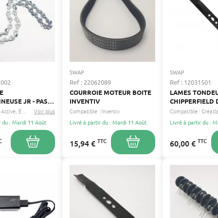
SWAP
SWAP
1002
Ref : 22062089
Ref : 12031501
E
COURROIE MOTEUR BOITE
LAMES TONDE
EUSE JR - PAS
INVENTIV
CHIPPERFIELD 
 : 3/8"LP - JAUGE
605MM
Active
Eckman
Voir plus
...
Compatible :
Inventiv
Compatible :
3 MM - 40
r du : Mardi 11 Août
Livré à partir du : Mardi 11 Août
Livré à partir du : 
URS - LONGUEUR
: 25 CM
C
TTC
TTC
15,94 €
60,00 €