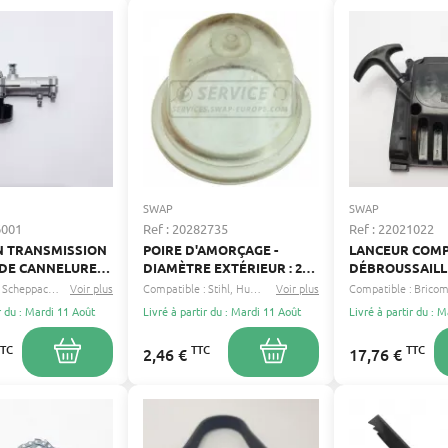
SWAP
SWAP
6001
Ref : 20282735
Ref : 22021022
N TRANSMISSION
POIRE D'AMORÇAGE -
LANCEUR COMP
DE CANNELURES
DIAMÈTRE EXTÉRIEUR : 22,2
DÉBROUSSAILL
MM - COMPATIBLE ZAMA
BRICOMARCHE
Scheppach
Feider
Voir plus
...
Compatible :
Stihl
Husqvarna
Voir plus
...
Compatible :
Brico
r du : Mardi 11 Août
Livré à partir du : Mardi 11 Août
Livré à partir du : 
TTC
TTC
TTC
2,46 €
17,76 €