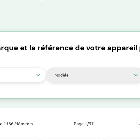
toculteur
Arrosage
Aspirateur souffleur broyeur
rque et la référence de votre appareil p
Huiles, Carburants et Produits d'Entretien
Fendeuse à bois
T
Modèle
Affuteuse de chaînes
Tarière
ge 1166 éléments
Page 1/37