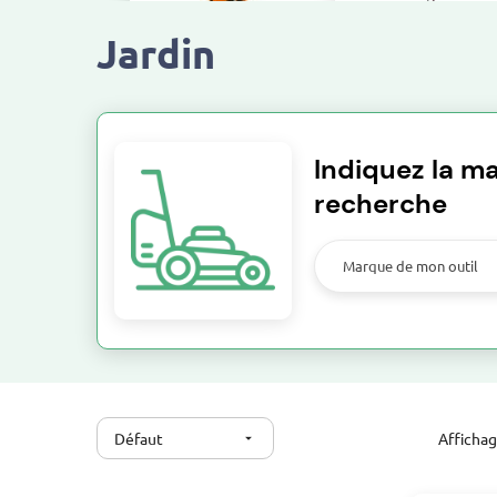
Jardin
Robot Tondeuse
Motobineuse et Mo
Indiquez la ma
recherche
Nettoyeur haute pression
Broyeur
Marque de mon outil
Scie à bûches
Défaut
Afficha
arrow_drop_down