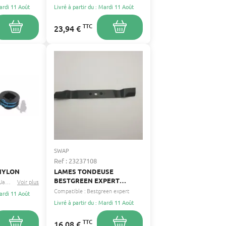
Mardi 11 Août
Livré à partir du : Mardi 11 Août
TTC
23,94 €
SWAP
Ref : 23237108
 NYLON
LAMES TONDEUSE
BESTGREEN EXPERT
Jardipro
Voir plus
...
D'ORIGINE 520MM
Compatible :
Bestgreen expert
Mardi 11 Août
BESTGREEN EXPERT
Livré à partir du : Mardi 11 Août
TTC
16,08 €