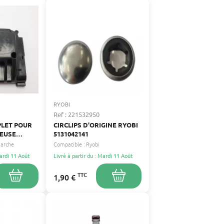
RYOBI
Ref : 221532950
LET POUR
CIRCLIPS D'ORIGINE RYOBI
EUSE
5131042141
marche
Compatible :
Ryobi
Mardi 11 Août
Livré à partir du : Mardi 11 Août
TTC
1,90 €