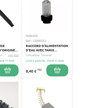
PARKSIDE
Ref : 22090353
USE
RACCORD D'ALIMENTATION
D'ORIGINE
D'EAU AVEC TAMIS
PARKSIDE - COMPATIBLE
Greatland
Racing
Voir plus
...
Compatible :
Parkside
PHD 170 B2 / C2
Mardi 11 Août
Livré à partir du : Mardi 11 Août
TTC
8,40 €