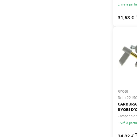
Livré à parti
31,68 €
RYOBI
Ref : 2215
CARBURAT
RYOBI D'
513103523
Compatible :
Livré à parti
34,02 €