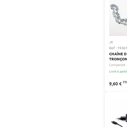
JR
Ref : 1936
CHAÎNE D
TRONÇONN
DE CHAÎNE
Compatible :
: 0.050" 1.
Livré à parti
ENTRAINE
DE COUPE 
TT
9,60 €