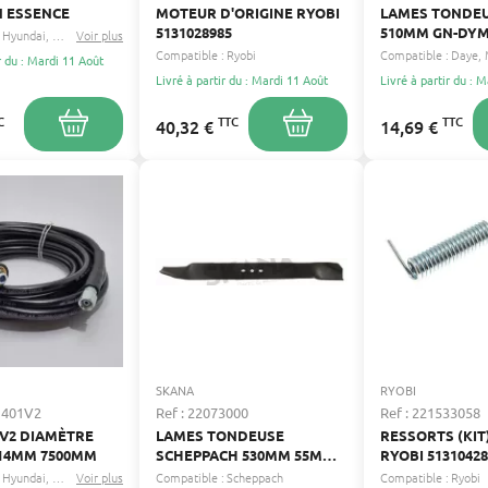
 ESSENCE
MOTEUR D'ORIGINE RYOBI
LAMES TONDEU
5131028985
510MM GN-DYM
Hyundai
Sanli
Voir plus
...
Compatible :
Ryobi
Compatible :
Daye
r du : Mardi 11 Août
Livré à partir du : Mardi 11 Août
Livré à partir du : 
C
TTC
TTC
40,32 €
14,69 €
SKANA
RYOBI
11401V2
Ref : 22073000
Ref : 221533058
LAMES TONDEUSE
RESSORTS (KIT
14MM 7500MM
SCHEPPACH 530MM 55MM
RYOBI 51310428
SKANA
Hyundai
Hyundai specialist
Voir plus
...
Compatible :
Scheppach
Compatible :
Ryobi