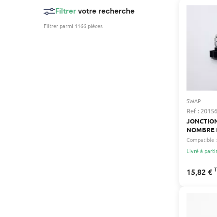
Filtrer
votre recherche
Filtrer parmi 1166 pièces
SWAP
Ref : 2015
JONCTIO
NOMBRE 
9 26MM
Compatible :
Livré à parti
15,82 €