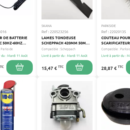
SKANA
PARKSIDE
4016
Ref : 220523256
Ref : 22020135
 DE BATTERIE
LAMES TONDEUSE
COUTEAU POU
C 50HZ-60HZ
SCHEPPACH 420MM 50MM
SCARIFICATEUR
V PARKSIDE
SKANA 7911200602
AXE 9.5 MM,
Parkside
Compatible :
Scheppach
Compatible :
Parksi
ENTRAINEMEN
r du : Mardi 11 Août
Livré à partir du : Mardi 11 Août
Livré à partir du : 
HEXAGONAL 11
LONGUEUR 415
TTC
TTC
TTC
15,47 €
28,87 €