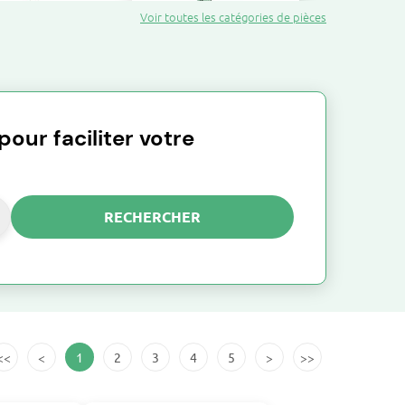
Voir toutes les catégories de pièces
Taille-haie
Balayeuse
our faciliter votre
ronçonneuse & élagueuse
Pompe à eau
RECHERCHER
Pulvérisateur
<<
<
1
2
3
4
5
>
>>