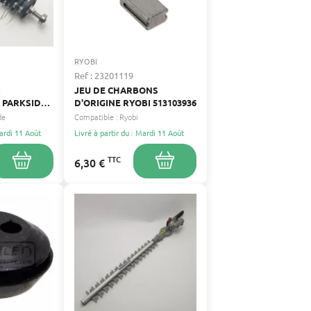
RYOBI
Ref : 23201119
R
JEU DE CHARBONS
 PARKSIDE –
D'ORIGINE RYOBI 513103936
de
Compatible :
Ryobi
T
Mardi 11 Août
Livré à partir du : Mardi 11 Août
.6 MM,
 MM
TTC
6,30 €