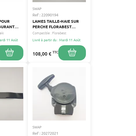
SWAP
Ref : 22090194
 POUR
LAMES TAILLE-HAIE SUR
BURANT
PERCHE FLORABEST
FLORABEST
aki
Compatible :
Florabest
Mardi 11 Août
Livré à partir du : Mardi 11 Août
TTC
108,00 €
SWAP
Ref : 20272021