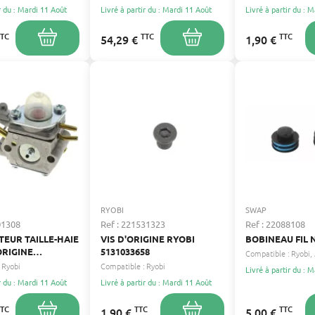
r du : Mardi 11 Août
Livré à partir du : Mardi 11 Août
Livré à partir du : 
TTC
TTC
TTC
54,29 €
1,90 €
RYOBI
SWAP
01308
Ref : 221531323
Ref : 22088108
EUR TAILLE-HAIE
VIS D'ORIGINE RYOBI
BOBINEAU FIL
ORIGINE
5131033658
Compatible :
Ryobi
8
Ryobi
Compatible :
Ryobi
Livré à partir du : 
r du : Mardi 11 Août
Livré à partir du : Mardi 11 Août
TTC
TTC
TTC
1,90 €
5,00 €