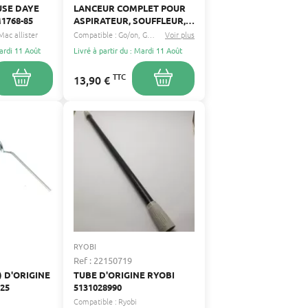
SE DAYE
LANCEUR COMPLET POUR
1768-85
ASPIRATEUR, SOUFFLEUR,
BROYEUR, COUPE
Mac allister
Compatible :
Go/on
Gardenstar
Voir plus
...
BORDURE,
Mardi 11 Août
Livré à partir du : Mardi 11 Août
DÉBROUSSAILLEUSE,
GÉNÉRIQUE - COMPATIBLE
TTC
13,90 €
AVEC BRICOMARCHE,
GARDENSTAR, GENERIC ET
GO/ON
RYOBI
Ref : 22150719
) D'ORIGINE
TUBE D'ORIGINE RYOBI
25
5131028990
Compatible :
Ryobi