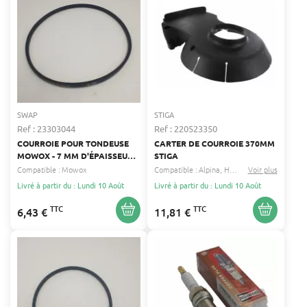
SWAP
STIGA
Ref : 23303044
Ref : 220523350
COURROIE POUR TONDEUSE
CARTER DE COURROIE 370MM
MOWOX - 7 MM D'ÉPAISSEUR
STIGA
ET 9.6 MM DE LARGEUR
Compatible :
Mowox
Compatible :
Alpina
Helington
Voir plus
...
Livré à partir du : Lundi 10 Août
Livré à partir du : Lundi 10 Août
TTC
TTC
6,43 €
11,81 €