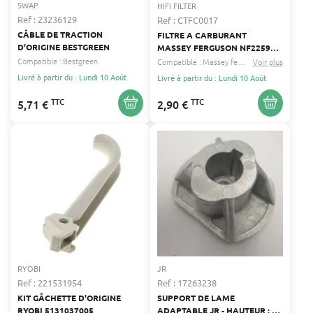
SWAP
HIFI FILTER
Ref : 23236129
Ref : CTFC0017
CÂBLE DE TRACTION
FILTRE A CARBURANT
D'ORIGINE BESTGREEN
MASSEY FERGUSON NF2259
SF9968 (DOUBLON CTFC0001)
Compatible :
Bestgreen
Compatible :
Massey ferguson
Voir plus
Toro
...
Livré à partir du : Lundi 10 Août
Livré à partir du : Lundi 10 Août
TTC
TTC
5,71 €
2,90 €
RYOBI
JR
Ref : 221531954
Ref : 17263238
KIT GÂCHETTE D'ORIGINE
SUPPORT DE LAME
RYOBI 5131037005
ADAPTABLE JR - HAUTEUR : 36