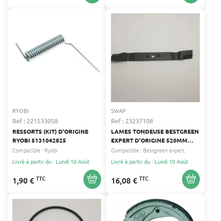
RYOBI
SWAP
Ref : 221533058
Ref : 23237108
RESSORTS (KIT) D'ORIGINE
LAMES TONDEUSE BESTGREEN
RYOBI 5131042825
EXPERT D'ORIGINE 520MM
BESTGREEN EXPERT
Compatible :
Ryobi
Compatible :
Bestgreen expert
Livré à partir du : Lundi 10 Août
Livré à partir du : Lundi 10 Août
TTC
TTC
1,90 €
16,08 €