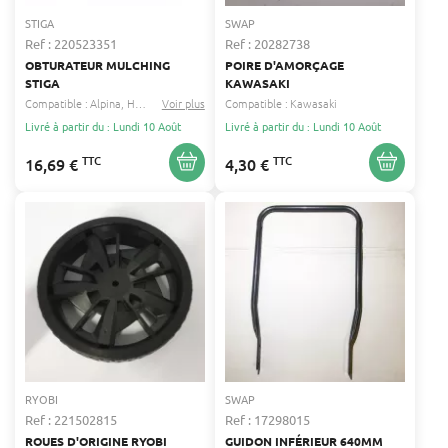
STIGA
SWAP
Ref : 220523351
Ref : 20282738
OBTURATEUR MULCHING
POIRE D'AMORÇAGE
STIGA
KAWASAKI
Compatible :
Alpina
Helington
Voir plus
...
Compatible :
Kawasaki
Livré à partir du : Lundi 10 Août
Livré à partir du : Lundi 10 Août
TTC
TTC
16,69 €
4,30 €
RYOBI
SWAP
Ref : 221502815
Ref : 17298015
ROUES D'ORIGINE RYOBI
GUIDON INFÉRIEUR 640MM