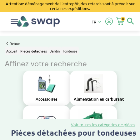
Attention: déménagement de l'entrepôt, des retards sont à prévoir sur
certaines expéditions.
0
search
FR
keyboard_arrow_down
Retour
Accueil
Pièces détachées
Jardin
Tondeuse
Affinez votre recherche
Accessoires
Alimentation en carburant
Voir toutes les catégories de pièces
Pièces détachées pour tondeuses
Transmission
Carrosserie