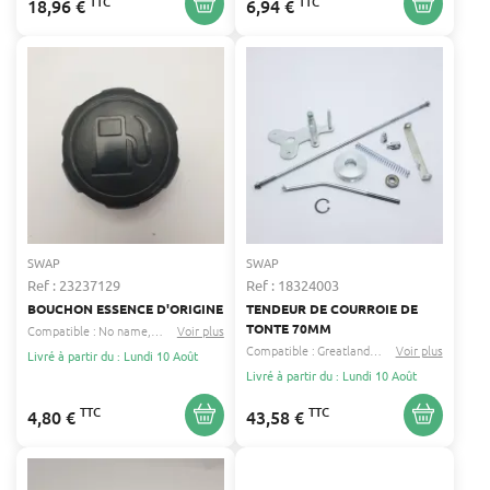
TTC
TTC
18,96 €
6,94 €
SWAP
SWAP
Ref : 23237129
Ref : 18324003
BOUCHON ESSENCE D'ORIGINE
TENDEUR DE COURROIE DE
TONTE 70MM
Compatible :
No name
Bestgreen
Voir plus
...
Compatible :
Greatland
Racing
Voir plus
...
Livré à partir du : Lundi 10 Août
Livré à partir du : Lundi 10 Août
TTC
TTC
4,80 €
43,58 €