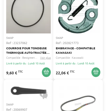
SWAP
SWAP
Ref : 23237062
Ref : 202821773
COURROIE POUR TONDEUSE
EMBRAYAGE - COMPATIBLE
THERMIQUE AUTO-TRACTÉE
KAWASAKI
BESTGREEN EXPERT, NO NAME
Compatible :
Bestgreen expert
Voir plus
No name
Compatible :
...
Kawasaki
- 6.6 MM D'ÉPAISSEUR, 10 MM
Livré à partir du : Lundi 10 Août
Livré à partir du : Lundi 10 Août
DE LARGEUR
TTC
TTC
9,60 €
22,06 €
SWAP
Ref : 20069907