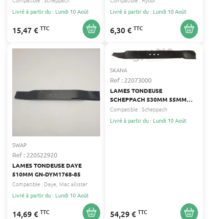
Compatible :
Scheppach
Compatible :
Ryobi
Livré à partir du : Lundi 10 Août
Livré à partir du : Lundi 10 Août
TTC
TTC
15,47 €
6,30 €
SKANA
Ref : 22073000
LAMES TONDEUSE
SCHEPPACH 530MM 55MM
SKANA
Compatible :
Scheppach
Livré à partir du : Lundi 10 Août
SWAP
Ref : 220522920
LAMES TONDEUSE DAYE
510MM GN-DYM1768-85
Compatible :
Daye
Mac allister
Livré à partir du : Lundi 10 Août
TTC
TTC
14,69 €
54,29 €