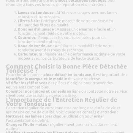
Nous offrons une variété de
pièces détachées tondeuse
pour
répondre à tous vos besoins de réparation et d'entretien :
Lames de tondeuse
: Affûtez vos coupes avec nos lames
robustes et tranchantes.
Filtres à air
: Protégez le moteur de votre tondeuse en
utilisant des filtres de qualité.
Bougies d'allumage
: Assurez un démarrage facile et un
fonctionnement fluide de votre moteur.
Courroies
: Remplacez les courroies usées pour un
fonctionnement optimal.
Roue de tondeuse
: Améliorez la maniabilité de votre
tondeuse avec des roues de rechange.
Carburateurs
: Maintenez une performance optimale de votre
moteur avec nos carburateurs de haute qualité.
Comment Choisir la Bonne Pièce Détachée
Tondeuse ?
Pour choisir la bonne
pièce détachée tondeuse
, il est important de :
Identifier la marque et le modèle
de votre tondeuse.
Vérifier les références
des pièces d'origine pour trouver des
équivalents compatibles.
Consulter nos guides et conseils
en ligne ou contacter notre service
client pour une assistance personnalisée.
L'Importance de l'Entretien Régulier de
Votre Tondeuse
L'entretien régulier de votre tondeuse prolonge sa durée de vie et
assure une coupe de qualité. Voici quelques conseils d'entretien :
Nettoyez les lames
après chaque utilisation pour éviter
l'accumulation de débris.
Changez l'huile moteur
régulièrement pour un fonctionnement
optimal.
Vérifiez et remplacez les filtres à air
pour prévenir l'encrassement