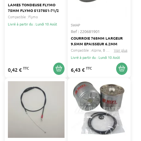
LAMES TONDEUSE FLYMO
75MM FLYMO 5137851-71/2
Compatible :
Flymo
Livré à partir du : Lundi 10 Août
SWAP
Ref : 220681901
COURROIE 768MM LARGEUR
9.5MM EPAISSEUR 6.2MM
Compatible :
Alpina
B power
Voir plus
...
Livré à partir du : Lundi 10 Août
TTC
TTC
0,42 €
6,43 €