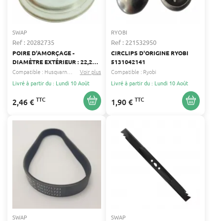
SWAP
RYOBI
Ref : 20282735
Ref : 221532950
POIRE D'AMORÇAGE -
CIRCLIPS D'ORIGINE RYOBI
DIAMÈTRE EXTÉRIEUR : 22,2
5131042141
MM - COMPATIBLE ZAMA
Compatible :
Husqvarna
Jonsered
Voir plus
...
Compatible :
Ryobi
Livré à partir du : Lundi 10 Août
Livré à partir du : Lundi 10 Août
TTC
TTC
2,46 €
1,90 €
SWAP
SWAP