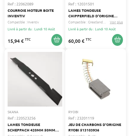
Ref : 22062089
Ref : 12031501
COURROIE MOTEUR BOITE
LAMES TONDEUSE
INVENTIV
CHIPPERFIELD D'ORIGINE
605MM
Compatible :
Inventiv
Compatible :
Greatland
Racing
Voir plus
...
Livré à partir du : Lundi 10 Août
Livré à partir du : Lundi 10 Août
TTC
TTC
15,94 €
60,00 €
SKANA
RYOBI
Ref : 220523256
Ref : 23201119
LAMES TONDEUSE
JEU DE CHARBONS D'ORIGINE
SCHEPPACH 420MM 50MM
RYOBI 513103936
SKANA 7911200602