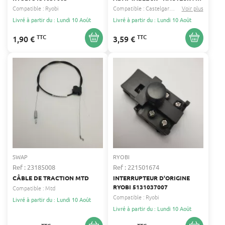
MM - REMPLACE ORIGINE :
Compatible :
Ryobi
Compatible :
Castelgarden
Ggp
Voir plus
...
125463200/0, 25463200/0,
Livré à partir du : Lundi 10 Août
Livré à partir du : Lundi 10 Août
80225-Y09-003
TTC
TTC
1,90 €
3,59 €
SWAP
RYOBI
Ref : 23185008
Ref : 221501674
CÂBLE DE TRACTION MTD
INTERRUPTEUR D'ORIGINE
RYOBI 5131037007
Compatible :
Mtd
Compatible :
Ryobi
Livré à partir du : Lundi 10 Août
Livré à partir du : Lundi 10 Août