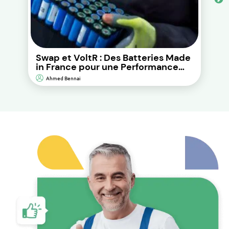
Swap et VoltR : Des Batteries Made
in France pour une Performance
Durable et d’Impact
Ahmed Bennai
Environnemental Réduit.