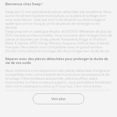
Bienvenue chez Swap !
Swap est LE site spécialisé en pièces détachées par excellence. Nous
avons forcément la pièce motoculture ou la pièce d’outillage dont
vous avez besoin. Quel que soit l’outil de jardin ou de bricolage et
quelle que soit sa marque, un lot de pièces de rechange lui est
destiné.
Swap propose un catalogue de plus de 30000 références de plus de
300 marques professionnelles. Vous trouverez dans le large choix de
pièces proposées par Swap, pièces
Husqvarna
,
Briggs & Stratton
,
Black & Decker
,
MTD
,
Viking
,
Massey-ferguson
,
Stihl
et bien d’autres
marques
! Nos pièces sont compatibles avec un grand nombre
d’outils
motoculture
et
bricolage
afin de prolonger leur durée de vie.
Réparer avec des pièces détachées pour prolonger la durée de
vie de vos outils
Nous mettons à votre disposition des pièces détachées d’origine et
compatibles avec votre matériel de motoculture de plaisance et de
bricolage.
Pièce tondeuse autoportée
,
pièce souffleur
,
pièce
motoculteur
ou
Pièce tondeuse à gazon
, nous possédons forcément
dans notre catalogue la pièce qu’il vous faut. Dans notre eshop
spécialisé en vente de pièces détachées, vous pouvez vous procurer
les pièces neuves adéquates et compatibles à votre outil. Entrez
simplement la marque ou référence de votre matériel agricole, et
Voir plus
laissez notre moteur de recherche faire le reste ! Une fois
sélectionnée, l’achat de la pièce se fait en quelques clics. Le paiement
est sécurisé. Nous expédions en 24/48h à domicile ou point relais.
Une livraison rapide aux meilleurs prix. Chez Swap, vous avez même