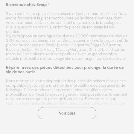
Bienvenue chez Swap !
Swap est LE site spécialisé en pièces détachées par excellence. Nous
avons forcément la pièce motoculture ou la pièce d’outillage dont
vous avez besoin. Quel que soit l’outil de jardin ou de bricolage et
quelle que soit sa marque, un lot de pièces de rechange lui est
destiné.
Swap propose un catalogue de plus de 30000 références de plus de
300 marques professionnelles. Vous trouverez dans le large choix de
pièces proposées par Swap, pièces
Husqvarna
,
Briggs & Stratton
,
Black & Decker
,
MTD
,
Viking
,
Massey-ferguson
,
Stihl
et bien d’autres
marques
! Nos pièces sont compatibles avec un grand nombre
d’outils
motoculture
et
bricolage
afin de prolonger leur durée de vie.
Réparer avec des pièces détachées pour prolonger la durée de
vie de vos outils
Nous mettons à votre disposition des pièces détachées d’origine et
compatibles avec votre matériel de motoculture de plaisance et de
bricolage.
Pièce tondeuse autoportée
,
pièce souffleur
,
pièce
motoculteur
ou
Pièce tondeuse à gazon
, nous possédons forcément
dans notre catalogue la pièce qu’il vous faut. Dans notre eshop
spécialisé en vente de pièces détachées, vous pouvez vous procurer
les pièces neuves adéquates et compatibles à votre outil. Entrez
simplement la marque ou référence de votre matériel agricole, et
Voir plus
laissez notre moteur de recherche faire le reste ! Une fois
sélectionnée, l’achat de la pièce se fait en quelques clics. Le paiement
est sécurisé. Nous expédions en 24/48h à domicile ou point relais.
Une livraison rapide aux meilleurs prix. Chez Swap, vous avez même