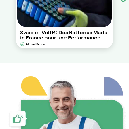
Swap et VoltR : Des Batteries Made
in France pour une Performance
Durable et d’Impact
Ahmed Bennai
Environnemental Réduit.