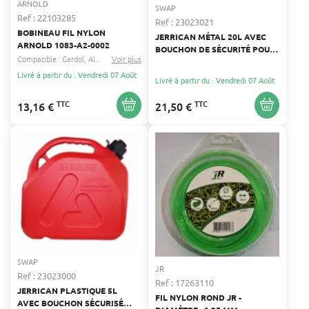
ARNOLD
SWAP
Ref : 22103285
Ref : 23023021
BOBINEAU FIL NYLON
JERRICAN MÉTAL 20L AVEC
ARNOLD 1083-A2-0002
BOUCHON DE SÉCURITÉ POUR
Compatible :
Gardol
Al-ko
...
Voir plus
CARBURANT
Livré à partir du : Vendredi 07 Août
Livré à partir du : Vendredi 07 Août
TTC
TTC
13,16 €
21,50 €
SWAP
JR
Ref : 23023000
Ref : 17263110
JERRICAN PLASTIQUE 5L
FIL NYLON ROND JR -
AVEC BOUCHON SÉCURISÉ