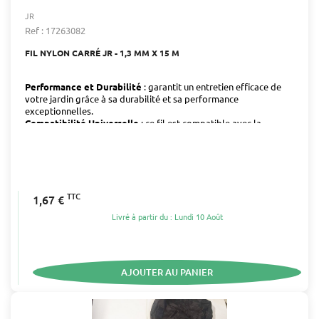
JR
Ref : 17263082
FIL NYLON CARRÉ JR - 1,3 MM X 15 M
Performance et Durabilité
: garantit un entretien efficace de
votre jardin grâce à sa durabilité et sa performance
exceptionnelles.
Compatibilité Universelle
: ce fil est compatible avec la
plupart des débroussailleuses, offrant une solution fiable pour
divers travaux de jardinage.
TTC
1,67 €
Livré à partir du : Lundi 10 Août
AJOUTER AU PANIER