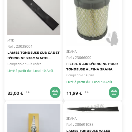
MTD
Ref : 23038004
SKANA
LAMES TONDEUSE CUB CADET
Ref : 23066000
D'ORIGINE 530MM MTD
01005381-NA
FILTRE À AIR D'ORIGINE POUR
Compatible :
Cub cadet
TONDEUSE ALPINA SKANA
Livré à partir du : Lundi 10 Août
Compatible :
Alpina
Livré à partir du : Lundi 10 Août
TTC
TTC
83,00 €
11,99 €
SKANA
Ref : 200691085
LAMES TONDEUSE VALEX