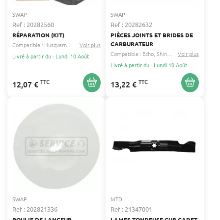
SWAP
SWAP
Ref : 20282560
Ref : 20282632
RÉPARATION (KIT)
PIÈCES JOINTS ET BRIDES DE
CARBURATEUR
Compatible :
Husqvarna
Dolmar
Voir plus
...
Compatible :
Echo
Shindaiwa
Voir plus
...
Livré à partir du : Lundi 10 Août
Livré à partir du : Lundi 10 Août
TTC
TTC
12,07 €
13,22 €
SWAP
MTD
Ref : 202821336
Ref : 21347001
POULIE DE LANCEUR
LAMES TONDEUSE CUB CADET