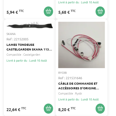
Livré à partir du : Lundi 10 Août
TTC
TTC
5,94 €
5,68 €
SKANA
Ref : 22152005
LAMES TONDEUSE
CASTELGARDEN SKANA 1136-
1029-01, 182004346/0,
Compatible :
Castelgarden
82004346/0
Livré à partir du : Lundi 10 Août
RYOBI
Ref : 221531646
CÂBLE DE COMMANDE ET
ACCÉSSOIRES D'ORIGINE
RYOBI 5131035600
Compatible :
Ryobi
Livré à partir du : Lundi 10 Août
TTC
TTC
22,64 €
8,20 €