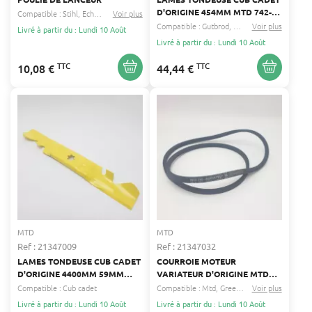
D'ORIGINE 454MM MTD 742-
Compatible :
Stihl
Echo
...
Voir plus
04053C
Compatible :
Gutbrod
Yard-man
Voir plus
...
Livré à partir du : Lundi 10 Août
Livré à partir du : Lundi 10 Août
TTC
TTC
10,08 €
44,44 €
MTD
MTD
Ref : 21347009
Ref : 21347032
LAMES TONDEUSE CUB CADET
COURROIE MOTEUR
D'ORIGINE 4400MM 59MM
VARIATEUR D'ORIGINE MTD
MTD 742-05052-X
754-04001A
Compatible :
Cub cadet
Compatible :
Mtd
Greencut
...
Voir plus
Livré à partir du : Lundi 10 Août
Livré à partir du : Lundi 10 Août