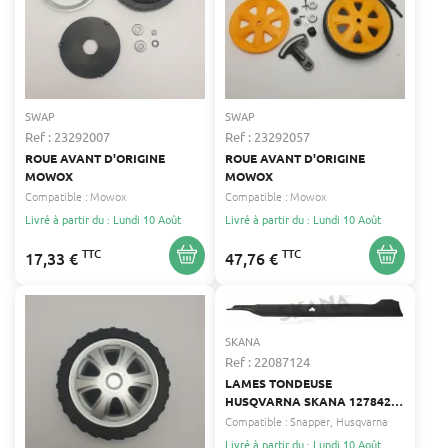
SWAP
SWAP
Ref : 23292007
Ref : 23292057
ROUE AVANT D'ORIGINE
ROUE AVANT D'ORIGINE
MOWOX
MOWOX
Compatible :
Mowox
Compatible :
Mowox
Livré à partir du : Lundi 10 Août
Livré à partir du : Lundi 10 Août
TTC
TTC
17,33 €
47,76 €
SKANA
Ref : 22087124
LAMES TONDEUSE
HUSQVARNA SKANA 127842,
138497, 532127842,
Compatible :
Snapper
Husqvarna
532131322, 532134148,
Livré à partir du : Lundi 10 Août