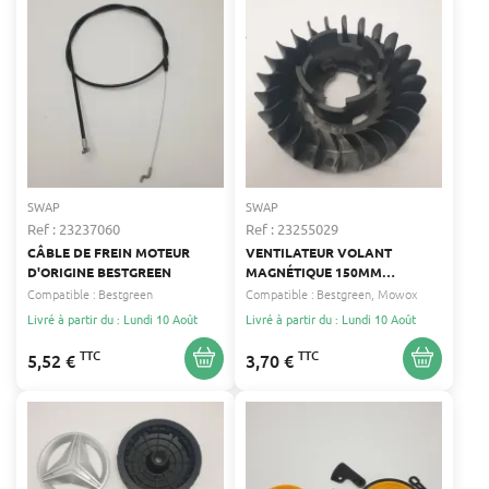
SWAP
SWAP
Ref : 23237060
Ref : 23255029
CÂBLE DE FREIN MOTEUR
VENTILATEUR VOLANT
D'ORIGINE BESTGREEN
MAGNÉTIQUE 150MM
D'ORIGINE
Compatible :
Bestgreen
Compatible :
Bestgreen
Mowox
Livré à partir du : Lundi 10 Août
Livré à partir du : Lundi 10 Août
TTC
TTC
5,52 €
3,70 €