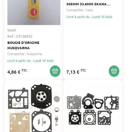
305MM 33.6MM SKANA
1489820, 5950481
Compatible :
Valex
Livré à partir du : Lundi 10 Août
SWAP
Ref : 23136032
BOUGIE D'ORIGINE
HUSQVARNA
Compatible :
Husqvarna
Livré à partir du : Lundi 10 Août
TTC
TTC
4,86 €
7,13 €