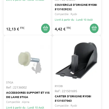
COUVERCLE D'ORIGINE RYOBI
5131029232
Compatible :
Ryobi
Livré à partir du : Lundi 10 Août
TTC
TTC
12,13 €
4,42 €
STIGA
RYOBI
Ref : 22136002
Ref : 221501695
ACCESSOIRES SUPPORT ET VIS
CARTER D'ORIGINE RYOBI
DE LAME STIGA
5131037063
Compatible :
Alpina
Compatible :
Ryobi
Livré à partir du : Lundi 10 Août