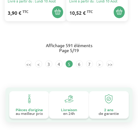
Livré à partir du : Lundi 10 Août
Livré à partir du : Lundi 10 Août
DENSO W22MUS - MOTEURS
TECUMSEH ANCIENS
TTC
TTC
3,90 €
10,52 €
MODÈLES
Affichage 591 éléments
Page 5/19
<<
<
3
4
5
6
7
>
>>
Pièces d'origine
Livraison
2 ans
au meilleur prix
en 24h
de garantie