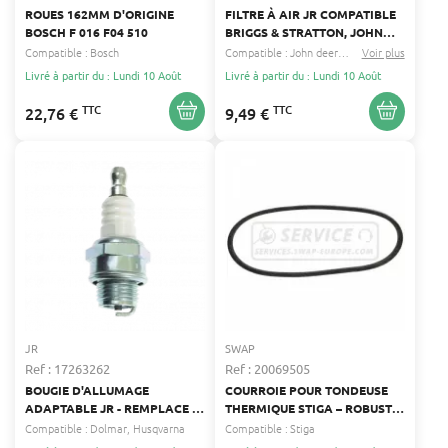
ROUES 162MM D'ORIGINE
FILTRE À AIR JR COMPATIBLE
BOSCH F 016 F04 510
BRIGGS & STRATTON, JOHN
DEERE, SABO - LONGUEUR :
Compatible :
Bosch
Compatible :
John deere
Sabo
Voir plus
...
165 MM - LARGEUR : 120 MM -
Livré à partir du : Lundi 10 Août
Livré à partir du : Lundi 10 Août
EPAISSEUR 25 MM -
REMPLACE ORIGINE : B&S
TTC
TTC
22,76 €
9,49 €
397795
JR
SWAP
Ref : 17263262
Ref : 20069505
BOUGIE D'ALLUMAGE
COURROIE POUR TONDEUSE
ADAPTABLE JR - REMPLACE :
THERMIQUE STIGA – ROBUSTE
CHAMPION CJ6 - NGK BM7A -
ET FACILE À INSTALLER
Compatible :
Dolmar
Husqvarna
Compatible :
Stiga
BOSCH WS7E - TORCH L7C -