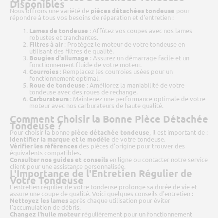
Disponibles
Nous offrons une variété de
pièces détachées tondeuse
pour
répondre à tous vos besoins de réparation et d'entretien :
Lames de tondeuse
: Affûtez vos coupes avec nos lames
robustes et tranchantes.
Filtres à air
: Protégez le moteur de votre tondeuse en
utilisant des filtres de qualité.
Bougies d'allumage
: Assurez un démarrage facile et un
fonctionnement fluide de votre moteur.
Courroies
: Remplacez les courroies usées pour un
fonctionnement optimal.
Roue de tondeuse
: Améliorez la maniabilité de votre
tondeuse avec des roues de rechange.
Carburateurs
: Maintenez une performance optimale de votre
moteur avec nos carburateurs de haute qualité.
Comment Choisir la Bonne Pièce Détachée
Tondeuse ?
Pour choisir la bonne
pièce détachée tondeuse
, il est important de :
Identifier la marque et le modèle
de votre tondeuse.
Vérifier les références
des pièces d'origine pour trouver des
équivalents compatibles.
Consulter nos guides et conseils
en ligne ou contacter notre service
client pour une assistance personnalisée.
L'Importance de l'Entretien Régulier de
Votre Tondeuse
L'entretien régulier de votre tondeuse prolonge sa durée de vie et
assure une coupe de qualité. Voici quelques conseils d'entretien :
Nettoyez les lames
après chaque utilisation pour éviter
l'accumulation de débris.
Changez l'huile moteur
régulièrement pour un fonctionnement