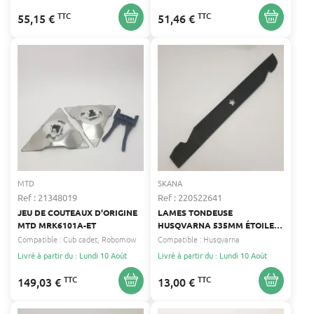
TTC
TTC
55,15 €
51,46 €
MTD
SKANA
Ref : 21348019
Ref : 220522641
JEU DE COUTEAUX D'ORIGINE
LAMES TONDEUSE
MTD MRK6101A-ET
HUSQVARNA 535MM ÉTOILE 5
57MM SKANA 127843, 138498,
Compatible :
Cub cadet
Robomow
Compatible :
Husqvarna
138971, 531005085
Livré à partir du : Lundi 10 Août
Livré à partir du : Lundi 10 Août
TTC
TTC
149,03 €
13,00 €