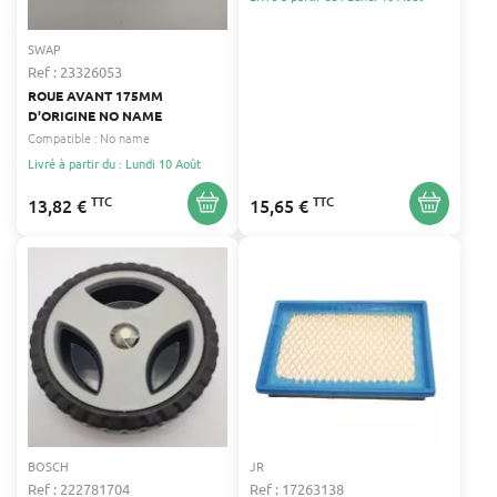
532138497
SWAP
Ref : 23326053
ROUE AVANT 175MM
D'ORIGINE NO NAME
Compatible :
No name
Livré à partir du : Lundi 10 Août
TTC
TTC
13,82 €
15,65 €
BOSCH
JR
Ref : 222781704
Ref : 17263138