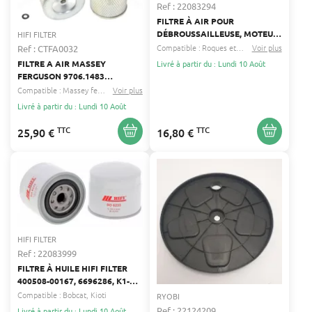
Ref : 22083294
FILTRE À AIR POUR
DÉBROUSSAILLEUSE, MOTEUR,
HIFI FILTER
TONDEUSE GABY, HERKULES,
Compatible :
Roques et lecoeur
Voir plus
Verts loisirs
.
Ref : CTFA0032
HONDA HIFI FILTER 101-258
FILTRE A AIR MASSEY
Livré à partir du : Lundi 10 Août
FERGUSON 9706.1483
PA1907FN
Compatible :
Massey ferguson
Voir plus
Grillo
...
Livré à partir du : Lundi 10 Août
TTC
TTC
25,90 €
16,80 €
HIFI FILTER
Ref : 22083999
FILTRE À HUILE HIFI FILTER
400508-00167, 6696286, K1-
EA14-0019A
Compatible :
Bobcat
Kioti
RYOBI
Ref : 22124209
Livré à partir du : Lundi 10 Août