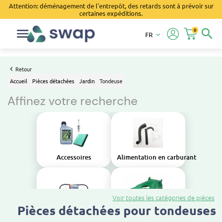
Attention: déménagement de l'entrepôt, des retards sont à prévoir sur
certaines expéditions.
0
search
FR
keyboard_arrow_down
Retour
Accueil
Pièces détachées
Jardin
Tondeuse
Affinez votre recherche
Accessoires
Alimentation en carburant
Voir toutes les catégories de pièces
Pièces détachées pour tondeuses
Transmission
Carrosserie